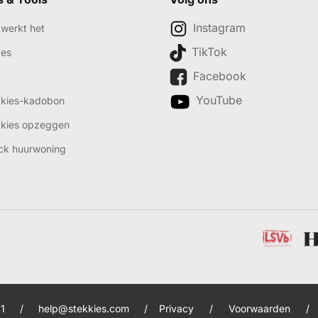
Instagram
werkt het
TikTok
des
Facebook
YouTube
kkies-kadobon
kkies opzeggen
ck huurwoning
1
/
help@stekkies.com
/
Privacy
/
Voorwaarden
/