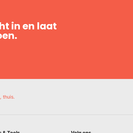
t in en laat
oen.
, thuis.
s & Tools
Volg ons