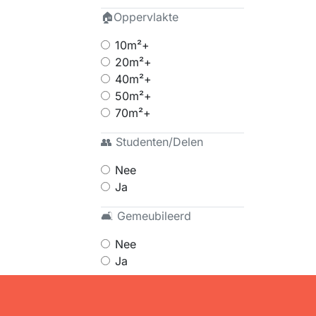
🏠Oppervlakte
10m²+
20m²+
40m²+
50m²+
70m²+
👥 Studenten/Delen
Nee
Ja
🛋 Gemeubileerd
Nee
Ja