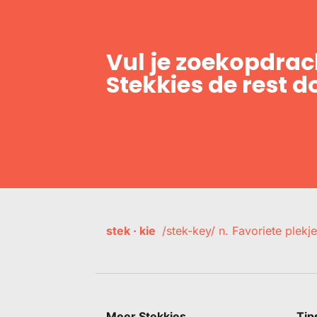
Vul je zoekopdrach
Stekkies de rest d
stek · kie
/stek-key/ n. Favoriete plekje
Meer Stekkies
Tip