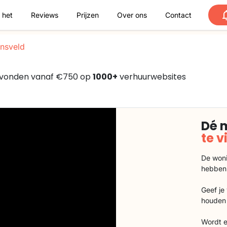
 het
Reviews
Prijzen
Over ons
Contact
nsveld
 gevonden vanaf €750 op
1000+
verhuurwebsites
Dé 
te 
De woni
hebben
Geef je
houden 
Wordt e