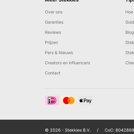
Over ons
Hoe 
Garanties
Gui
Reviews
Blog
Prijzen
Ste
Pers & Nieuws
Ste
Creators en influencers
Che
Contact
© 2026 - Stekkies B.V.
/
CoC: 8042899