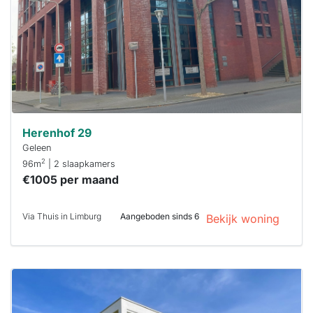
binnen 15
minuten
reageren.
Stekkies helpt
je hierbij!
Herenhof 29
Geleen
2
96m
| 2 slaapkamers
€1005 per maand
Via Thuis in Limburg
Aangeboden sinds 6
Bekijk woning
Deze woning
is
waarschijnlijk