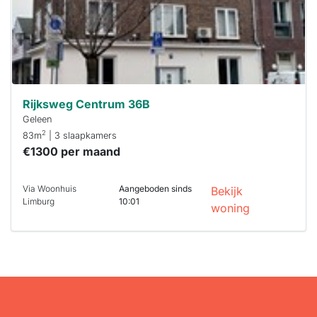
Stekkies helpt
je hierbij!
Rijksweg Centrum 36B
Geleen
2
83m
| 3 slaapkamers
€1300 per maand
Via Woonhuis
Aangeboden sinds
Bekijk
Limburg
10:01
woning