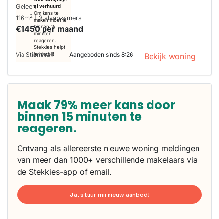
Geleen
al verhuurd
Om kans te
2
116m
| 3 slaapkamers
maken moet je
€1450 per maand
binnen 15
minuten
reageren.
Stekkies helpt
Via Stienstra
Aangeboden sinds 8:26
je hierbij!
Bekijk woning
Maak 79% meer kans door
binnen 15 minuten te
reageren.
Ontvang als allereerste nieuwe woning meldingen
van meer dan 1000+ verschillende makelaars via
de Stekkies-app of email.
Ja, stuur mij nieuw aanbod!