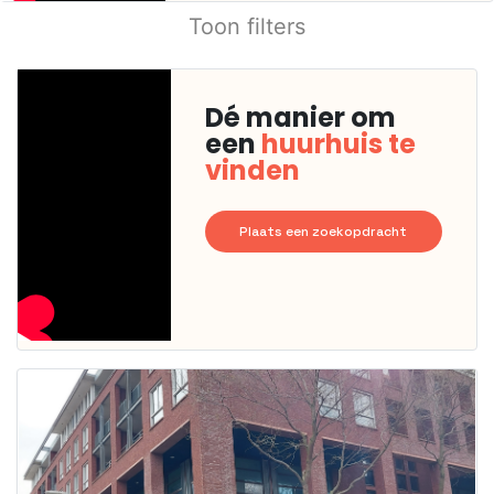
Toon filters
Dé manier om
een
huurhuis te
vinden
Plaats een zoekopdracht
Deze woning
is
waarschijnlijk
al verhuurd
Om kans te
maken moet je