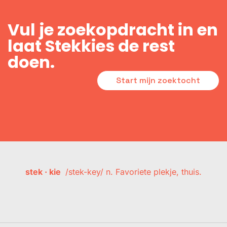
Vul je zoekopdracht in en
laat Stekkies de rest
doen.
Start mijn zoektocht
stek · kie
/stek-key/ n. Favoriete plekje, thuis.