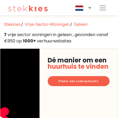
Stekkies
Vrije-Sector-Woningen
Geleen
7
vrije sector woningen in geleen , gevonden vanaf
€950 op
1000+
verhuurwebsites
Dé manier om een
huurhuis te vinden
Plaats een zoekopdracht