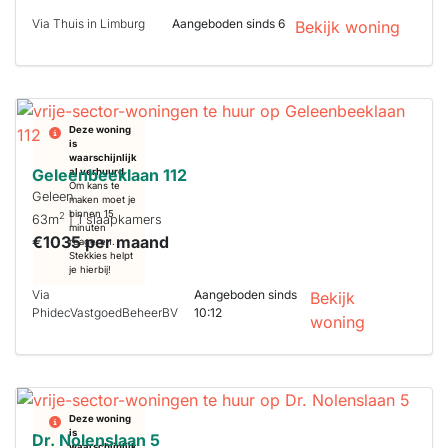
Via Thuis in Limburg
Aangeboden sinds 6
Bekijk woning
Deze woning
is
waarschijnlijk
Geleenbeeklaan 112
al verhuurd
Om kans te
Geleen
maken moet je
binnen 15
2
63m
| 1 slaapkamers
minuten
€1035 per maand
reageren.
Stekkies helpt
je hierbij!
Via
Aangeboden sinds
Bekijk
PhidecVastgoedBeheerBV
10:12
woning
Deze woning
is
Dr. Nolenslaan 5
waarschijnlijk