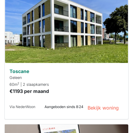
al verhuurd
Om kans te
maken moet je
binnen 15
minuten
reageren.
Stekkies helpt
je hierbij!
Toscane
Geleen
2
60m
| 2 slaapkamers
€1193 per maand
Via NederWoon
Aangeboden sinds 8:24
Bekijk woning