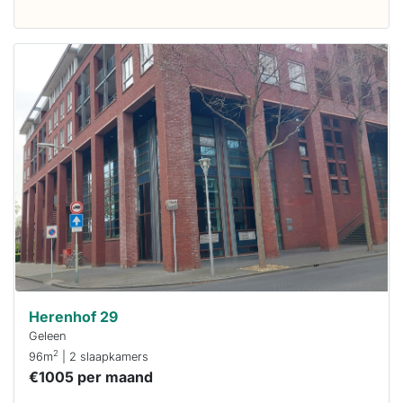
Deze woning
is
waarschijnlijk
al verhuurd
Om kans te
maken moet je
binnen 15
minuten
reageren.
Stekkies helpt
je hierbij!
Herenhof 29
Geleen
2
96m
| 2 slaapkamers
€1005 per maand