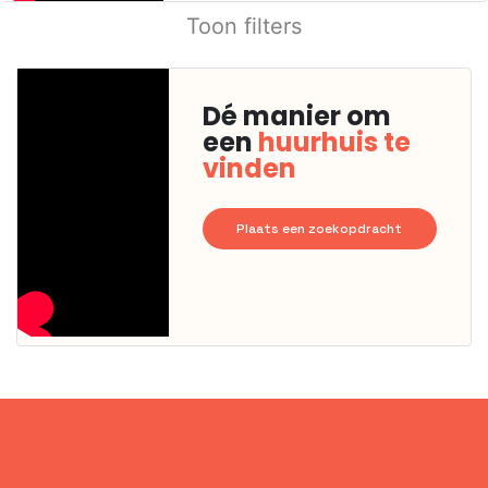
Toon filters
Dé manier om
een
huurhuis te
vinden
Plaats een zoekopdracht