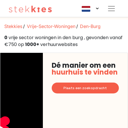
Stekkies
Vrije-Sector-Woningen
Den-Burg
0
vrije sector woningen in den burg , gevonden vanaf
€750 op
1000+
verhuurwebsites
Dé manier om een
huurhuis te vinden
Plaats een zoekopdracht