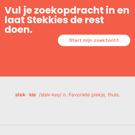
Vul je zoekopdracht in en
laat Stekkies de rest
doen.
Start mijn zoektocht
stek · kie
/stek-key/ n. Favoriete plekje, thuis.