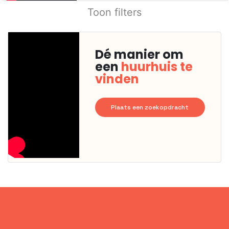
Toon filters
Dé manier om
een
huurhuis te
vinden
Plaats een zoekopdracht