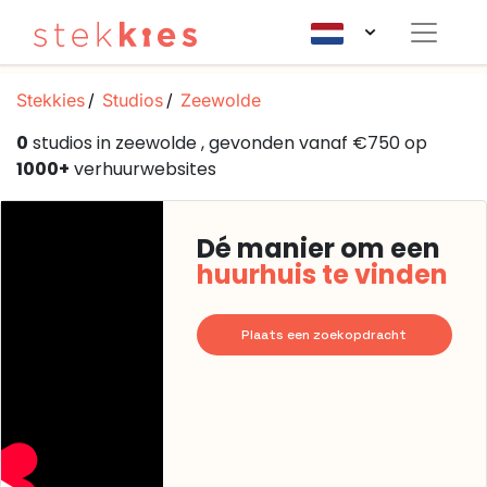
Stekkies
Studios
Zeewolde
0
studios in zeewolde , gevonden vanaf €750 op
1000+
verhuurwebsites
Dé manier om een
huurhuis te vinden
Plaats een zoekopdracht