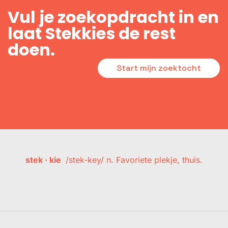
Vul je zoekopdracht in en
laat Stekkies de rest
doen.
Start mijn zoektocht
stek · kie
/stek-key/ n. Favoriete plekje, thuis.