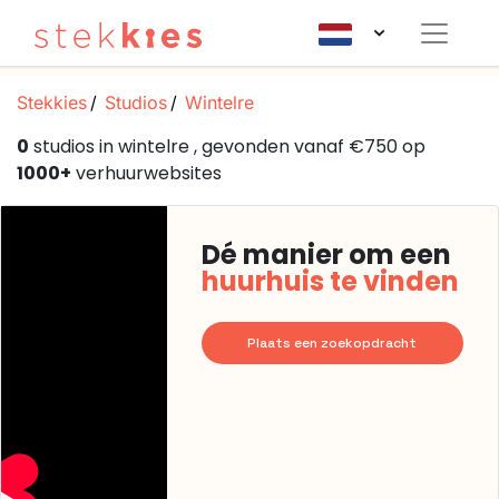
Stekkies
Studios
Wintelre
0
studios in wintelre , gevonden vanaf €750 op
1000+
verhuurwebsites
Dé manier om een
huurhuis te vinden
Plaats een zoekopdracht