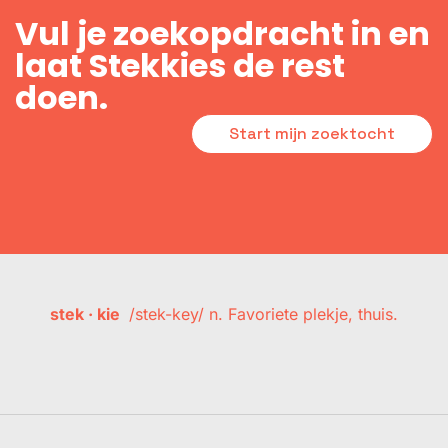
Vul je zoekopdracht in en
laat Stekkies de rest
doen.
Start mijn zoektocht
stek · kie
/stek-key/ n. Favoriete plekje, thuis.