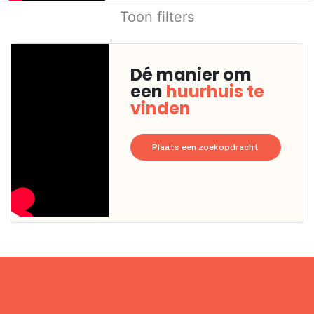
Toon filters
Dé manier om
een
huurhuis te
vinden
Plaats een zoekopdracht