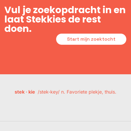
Vul je zoekopdracht in en
laat Stekkies de rest
doen.
Start mijn zoektocht
stek · kie
/stek-key/ n. Favoriete plekje, thuis.