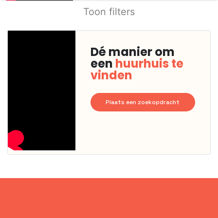
Toon filters
Dé manier om
een
huurhuis te
vinden
Plaats een zoekopdracht