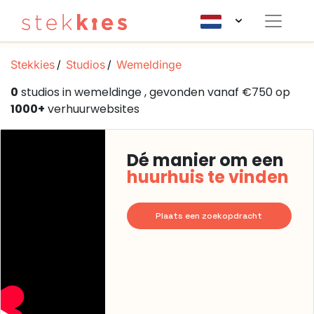
Stekkies
Studios
Wemeldinge
0
studios in wemeldinge , gevonden vanaf €750 op
1000+
verhuurwebsites
Dé manier om een
huurhuis te vinden
Plaats een zoekopdracht