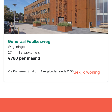
binnen 15
minuten
reageren.
Stekkies helpt
je hierbij!
Generaal Foulkesweg
Wageningen
2
27m
| 1 slaapkamers
€780 per maand
Via Kamernet Studio
Aangeboden sinds 11:55
Bekijk woning