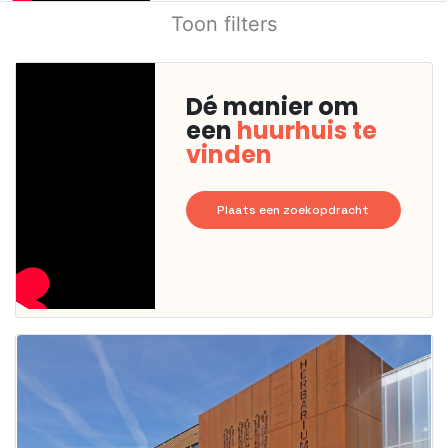
Toon filters
Dé manier om
een
huurhuis te
vinden
Plaats een zoekopdracht
Deze woning
is
waarschijnlijk
al verhuurd
Om kans te
maken moet je