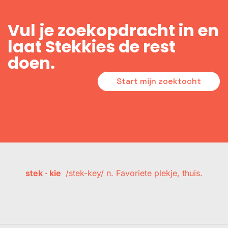
Vul je zoekopdracht in en
laat Stekkies de rest
doen.
Start mijn zoektocht
stek · kie
/stek-key/ n. Favoriete plekje, thuis.