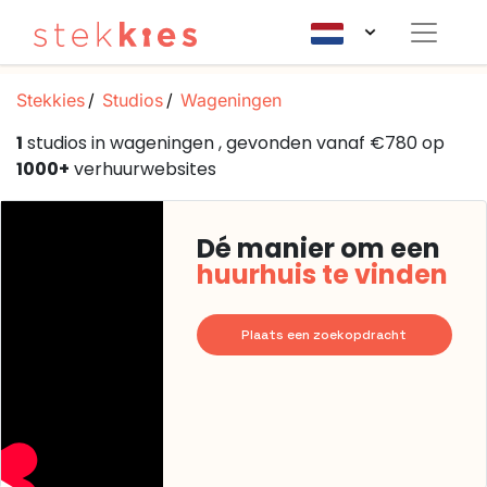
Stekkies
Studios
Wageningen
1
studios in wageningen , gevonden vanaf €780 op
1000+
verhuurwebsites
Dé manier om een
huurhuis te vinden
Plaats een zoekopdracht