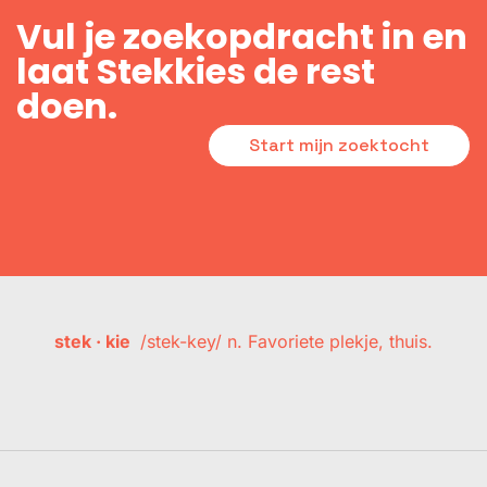
Vul je zoekopdracht in en
laat Stekkies de rest
doen.
Start mijn zoektocht
stek · kie
/stek-key/ n. Favoriete plekje, thuis.