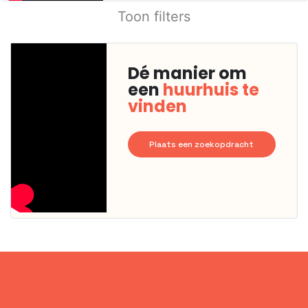
Toon filters
Dé manier om
een
huurhuis te
vinden
Plaats een zoekopdracht