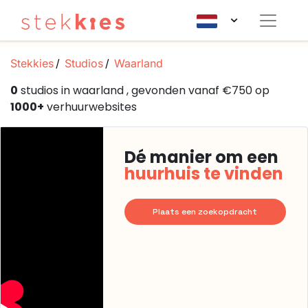
Stekkies
Studios
Waarland
0
studios in waarland , gevonden vanaf €750 op
1000+
verhuurwebsites
Dé manier om een
huurhuis te vinden
Plaats een zoekopdracht