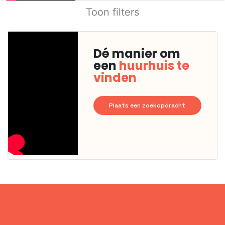
Toon filters
Dé manier om
een
huurhuis te
vinden
Plaats een zoekopdracht