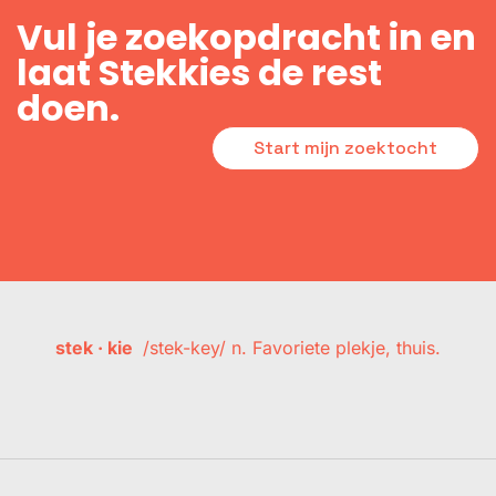
Vul je zoekopdracht in en
laat Stekkies de rest
doen.
Start mijn zoektocht
stek · kie
/stek-key/ n. Favoriete plekje, thuis.