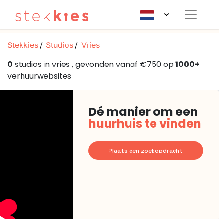
Stekkies
Studios
Vries
0
studios in vries , gevonden vanaf €750 op
1000+
verhuurwebsites
Dé manier om een
huurhuis te vinden
Plaats een zoekopdracht