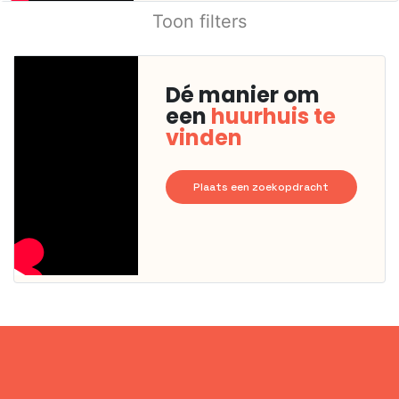
Toon filters
Dé manier om
een
huurhuis te
vinden
Plaats een zoekopdracht