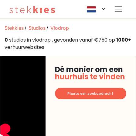
Stekkies
Studios
Vlodrop
0
studios in vlodrop , gevonden vanaf €750 op
1000+
verhuurwebsites
Dé manier om een
huurhuis te vinden
Plaats een zoekopdracht