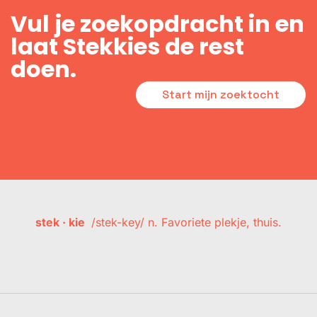
Vul je zoekopdracht in en
laat Stekkies de rest
doen.
Start mijn zoektocht
stek · kie
/stek-key/ n. Favoriete plekje, thuis.