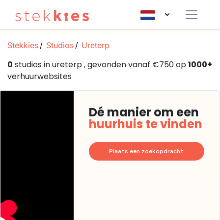
Stekkies
Studios
Ureterp
0
studios in ureterp , gevonden vanaf €750 op
1000+
verhuurwebsites
Dé manier om een
huurhuis te vinden
Plaats een zoekopdracht