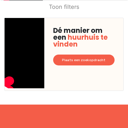
Toon filters
Dé manier om
een
huurhuis te
vinden
Plaats een zoekopdracht