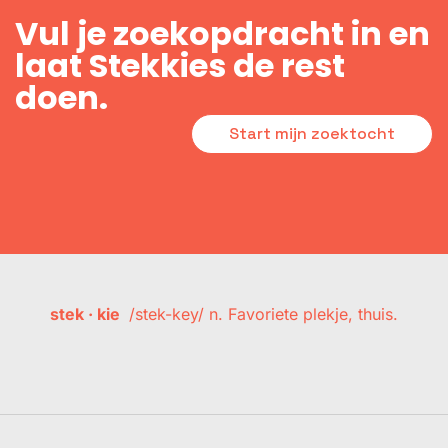
Vul je zoekopdracht in en
laat Stekkies de rest
doen.
Start mijn zoektocht
stek · kie
/stek-key/ n. Favoriete plekje, thuis.