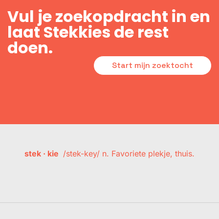
Vul je zoekopdracht in en
laat Stekkies de rest
doen.
Start mijn zoektocht
stek · kie
/stek-key/ n. Favoriete plekje, thuis.