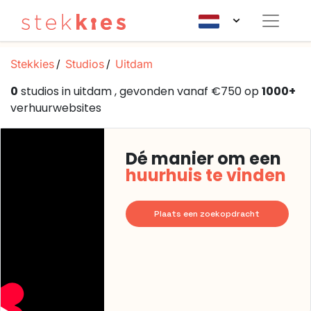
Stekkies
Studios
Uitdam
0
studios in uitdam , gevonden vanaf €750 op
1000+
verhuurwebsites
Dé manier om een
huurhuis te vinden
Plaats een zoekopdracht