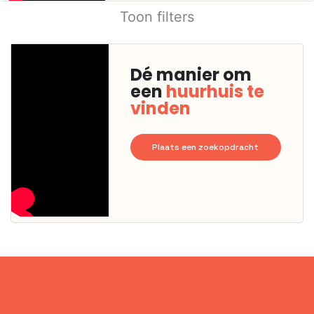
Toon filters
Dé manier om
een
huurhuis te
vinden
Plaats een zoekopdracht