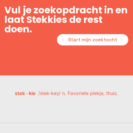
Vul je zoekopdracht in en
laat Stekkies de rest
doen.
Start mijn zoektocht
stek · kie
/stek-key/ n. Favoriete plekje, thuis.