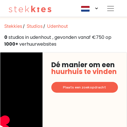
Stekkies
Studios
Udenhout
0
studios in udenhout , gevonden vanaf €750 op
1000+
verhuurwebsites
Dé manier om een
huurhuis te vinden
Plaats een zoekopdracht