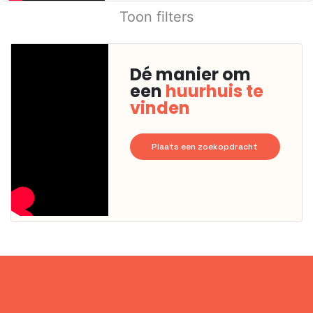
Toon filters
Dé manier om
een
huurhuis te
vinden
Plaats een zoekopdracht