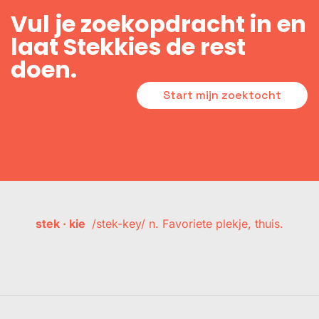
Vul je zoekopdracht in en
laat Stekkies de rest
doen.
Start mijn zoektocht
stek · kie
/stek-key/ n. Favoriete plekje, thuis.