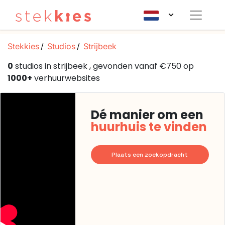
Stekkies
Studios
Strijbeek
0
studios in strijbeek , gevonden vanaf €750 op
1000+
verhuurwebsites
Dé manier om een
huurhuis te vinden
Plaats een zoekopdracht