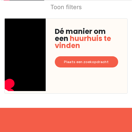
Toon filters
Dé manier om
een
huurhuis te
vinden
Plaats een zoekopdracht