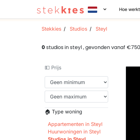
Hoe werkt
Stekkies
Studios
Steyl
0
studios in steyl , gevonden vanaf €75
💵 Prijs
🏠 Type woning
Appartementen in Steyl
Huurwoningen in Steyl
Studios in Steyl