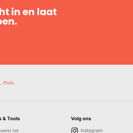
t in en laat
oen.
, thuis.
s & Tools
Volg ons
Instagram
werkt het