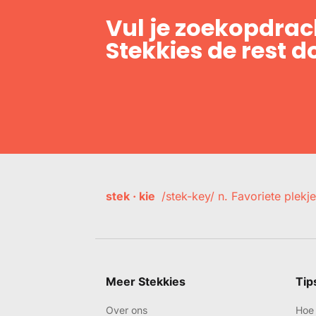
Vul je zoekopdrach
Stekkies de rest d
stek · kie
/stek-key/ n. Favoriete plekje
Meer Stekkies
Tip
Over ons
Hoe 