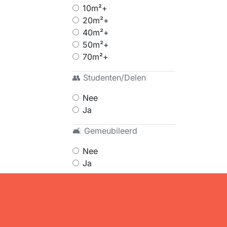
10m²+
20m²+
40m²+
50m²+
70m²+
👥 Studenten/Delen
Nee
Ja
🛋 Gemeubileerd
Nee
Ja