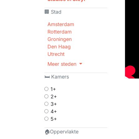
🏢 Stad
Amsterdam
Rotterdam
Groningen
Den Haag
Utrecht
Meer steden
🛏 Kamers
1+
2+
3+
4+
5+
🏠Oppervlakte