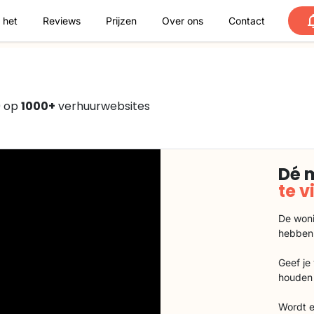
 het
Reviews
Prijzen
Over ons
Contact
0 op
1000+
verhuurwebsites
Dé 
te 
De woni
hebben
Geef je
houden 
Wordt e