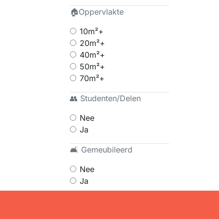
🏠Oppervlakte
10m²+
20m²+
40m²+
50m²+
70m²+
👥 Studenten/Delen
Nee
Ja
🛋 Gemeubileerd
Nee
Ja