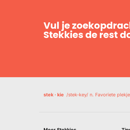
Vul je zoekopdrach
Stekkies de rest d
stek · kie
/stek-key/ n. Favoriete plekje
Meer Stekkies
Tip