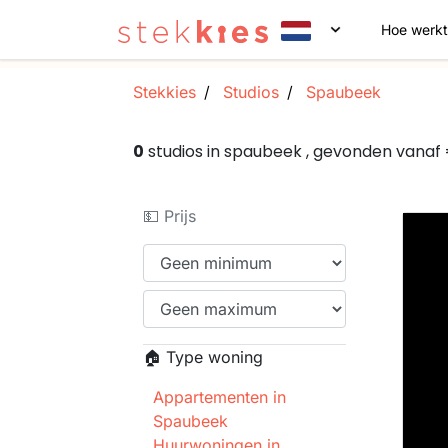
Hoe werkt
Stekkies
Studios
Spaubeek
0
studios in spaubeek , gevonden vana
💵 Prijs
🏠 Type woning
Appartementen in
Spaubeek
Huurwoningen in