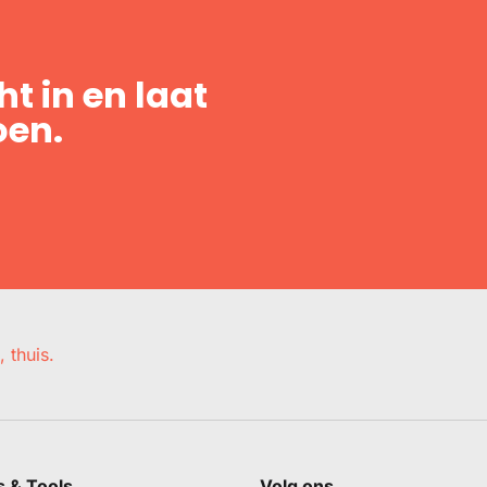
t in en laat
oen.
, thuis.
s & Tools
Volg ons