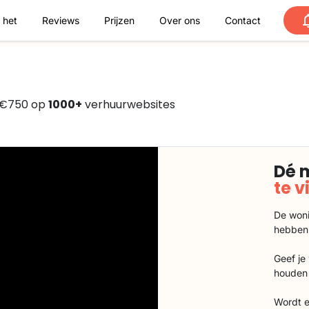
 het
Reviews
Prijzen
Over ons
Contact
f €750 op
1000+
verhuurwebsites
Dé 
te 
De woni
hebben
Geef je
houden 
Wordt e