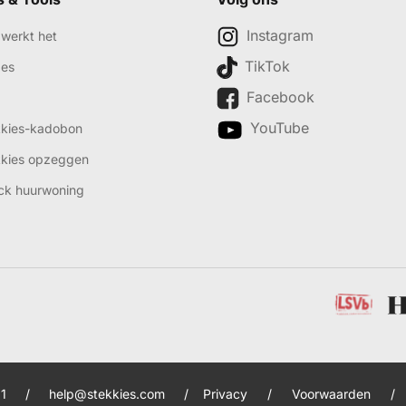
Instagram
werkt het
TikTok
des
Facebook
YouTube
kkies-kadobon
kkies opzeggen
ck huurwoning
1
/
help@stekkies.com
/
Privacy
/
Voorwaarden
/