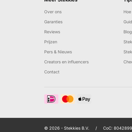
Over ons
Hoe 
Garanties
Gui
Reviews
Blog
Prijzen
Ste
Pers & Nieuws
Ste
Creators en influencers
Che
Contact
© 2026 - Stekkies B.V.
/
CoC: 8042899