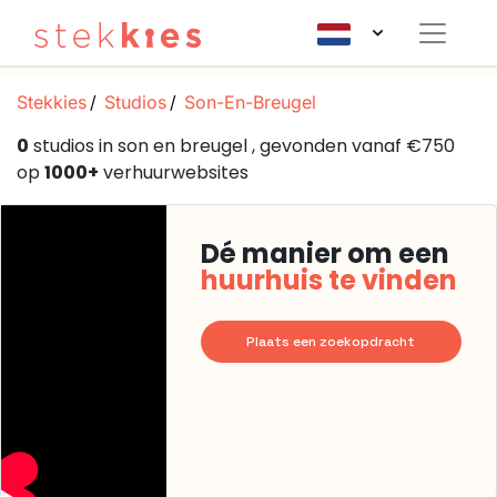
Stekkies
Studios
Son-En-Breugel
0
studios in son en breugel , gevonden vanaf €750
op
1000+
verhuurwebsites
Dé manier om een
huurhuis te vinden
Plaats een zoekopdracht