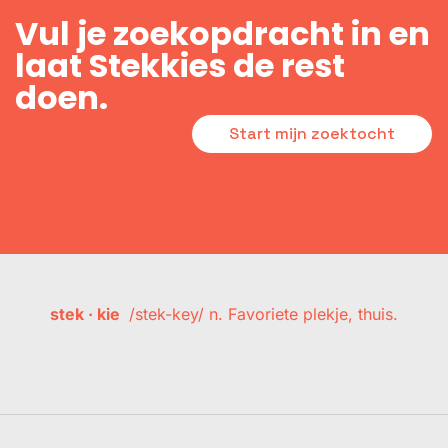
Vul je zoekopdracht in en
laat Stekkies de rest
doen.
Start mijn zoektocht
stek · kie
/stek-key/ n. Favoriete plekje, thuis.