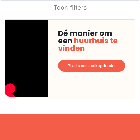
Toon filters
Dé manier om
een
huurhuis te
vinden
Plaats een zoekopdracht