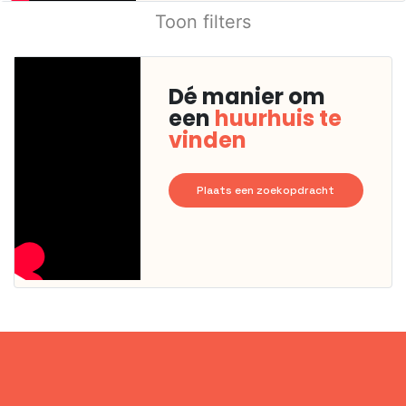
Toon filters
Dé manier om
een
huurhuis te
vinden
Plaats een zoekopdracht