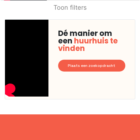
Toon filters
Dé manier om
een
huurhuis te
vinden
Plaats een zoekopdracht