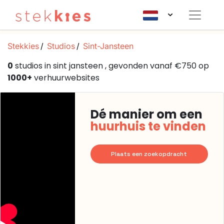
Stekkies
Studios
Sint-Jansteen
0
studios in sint jansteen , gevonden vanaf €750 op
1000+
verhuurwebsites
Dé manier om een
huurhuis te vinden
Plaats een zoekopdracht