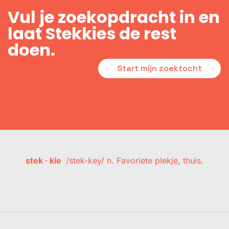
Vul je zoekopdracht in en
laat Stekkies de rest
doen.
Start mijn zoektocht
stek · kie
/stek-key/ n. Favoriete plekje, thuis.