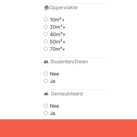
🏠Oppervlakte
10m²+
20m²+
40m²+
50m²+
70m²+
👥 Studenten/Delen
Nee
Ja
🛋 Gemeubileerd
Nee
Ja