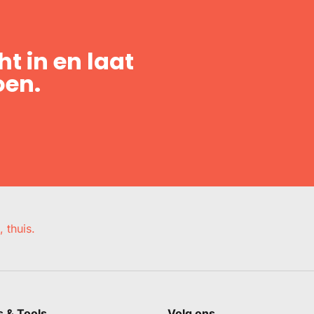
t in en laat
oen.
, thuis.
s & Tools
Volg ons