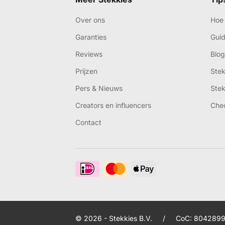
Over ons
Hoe 
Garanties
Gui
Reviews
Blog
Prijzen
Ste
Pers & Nieuws
Ste
Creators en influencers
Che
Contact
© 2026 - Stekkies B.V.
/
CoC: 8042899