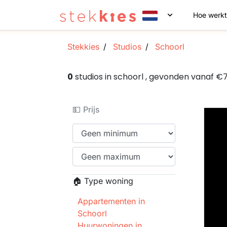
Hoe werkt
Stekkies
Studios
Schoorl
0
studios in schoorl , gevonden vanaf 
💵 Prijs
🏠 Type woning
Appartementen in
Schoorl
Huurwoningen in