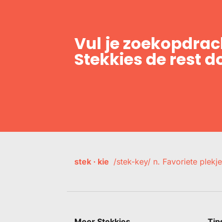
Vul je zoekopdrach
Stekkies de rest d
stek · kie
/stek-key/ n. Favoriete plekje
Meer Stekkies
Tip