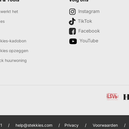
Instagram
werkt het
TikTok
des
Facebook
YouTube
kkies-kadobon
kkies opzeggen
ck huurwoning
1
/
help@stekkies.com
/
Privacy
/
Voorwaarden
/