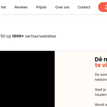
 het
Reviews
Prijzen
Over ons
Contact
€750 op
1000+
verhuurwebsites
Dé 
te 
De woni
hebben
Geef je
houden 
Wordt e