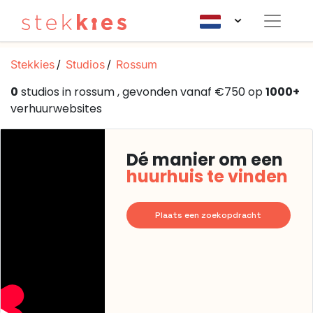
Stekkies
Studios
Rossum
0
studios in rossum , gevonden vanaf €750 op
1000+
verhuurwebsites
Dé manier om een
huurhuis te vinden
Plaats een zoekopdracht