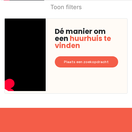
Toon filters
Dé manier om
een
huurhuis te
vinden
Plaats een zoekopdracht