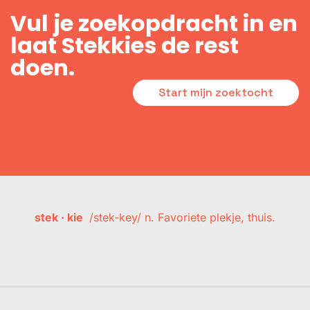
Vul je zoekopdracht in en
laat Stekkies de rest
doen.
Start mijn zoektocht
stek · kie
/stek-key/ n. Favoriete plekje, thuis.