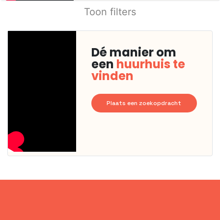
Toon filters
Dé manier om
een
huurhuis te
vinden
Plaats een zoekopdracht