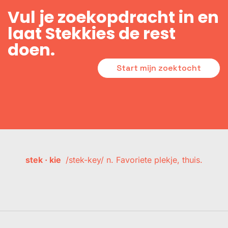
Vul je zoekopdracht in en
laat Stekkies de rest
doen.
Start mijn zoektocht
stek · kie
/stek-key/ n. Favoriete plekje, thuis.