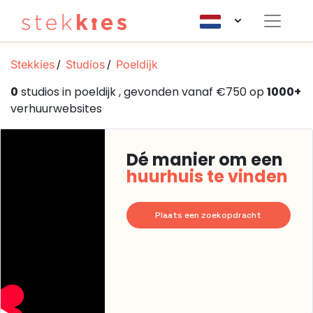
Stekkies
Studios
Poeldijk
0
studios in poeldijk , gevonden vanaf €750 op
1000+
verhuurwebsites
Dé manier om een
huurhuis te vinden
Plaats een zoekopdracht