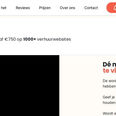
 het
Reviews
Prijzen
Over ons
Contact
naf €750 op
1000+
verhuurwebsites
Dé 
te 
De woni
hebben
Geef je
houden 
Wordt e