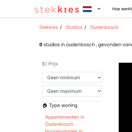
Hoe werkt
Stekkies
Studios
Oudenbosch
0
studios in oudenbosch , gevonden va
💵 Prijs
🏠 Type woning
Appartementen in
Oudenbosch
Huurwoningen in