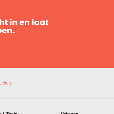
t in en laat
oen.
, thuis.
s & Tools
Volg ons