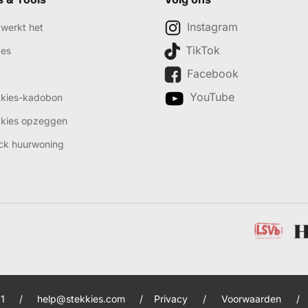
Instagram
werkt het
TikTok
des
Facebook
YouTube
kkies-kadobon
kkies opzeggen
ck huurwoning
1
/
help@stekkies.com
/
Privacy
/
Voorwaarden
/