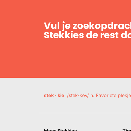
Vul je zoekopdrach
Stekkies de rest d
stek · kie
/stek-key/ n. Favoriete plekje
Meer Stekkies
Tip