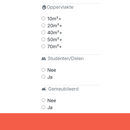
🏠Oppervlakte
10m²+
20m²+
40m²+
50m²+
70m²+
👥 Studenten/Delen
Nee
Ja
🛋 Gemeubileerd
Nee
Ja