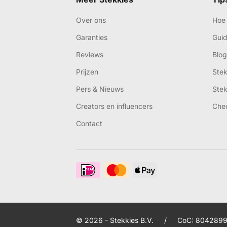
Over ons
Hoe 
Garanties
Gui
Reviews
Blog
Prijzen
Ste
Pers & Nieuws
Ste
Creators en influencers
Che
Contact
© 2026 - Stekkies B.V.
/
CoC: 8042899