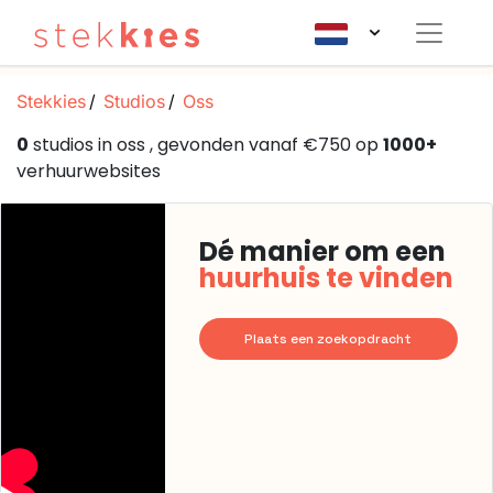
Stekkies
Studios
Oss
0
studios in oss , gevonden vanaf €750 op
1000+
verhuurwebsites
Dé manier om een
huurhuis te vinden
Plaats een zoekopdracht