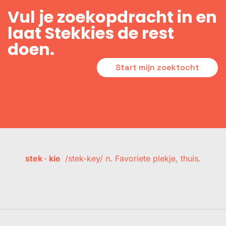
Vul je zoekopdracht in en
laat Stekkies de rest
doen.
Start mijn zoektocht
stek · kie
/stek-key/ n. Favoriete plekje, thuis.