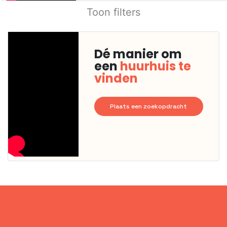
Toon filters
Dé manier om
een
huurhuis te
vinden
Plaats een zoekopdracht