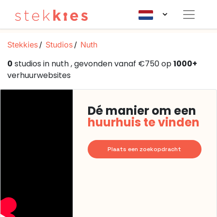
Stekkies
Studios
Nuth
0
studios in nuth , gevonden vanaf €750 op
1000+
verhuurwebsites
Dé manier om een
huurhuis te vinden
Plaats een zoekopdracht