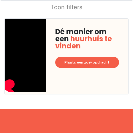
Toon filters
Dé manier om
een
huurhuis te
vinden
Plaats een zoekopdracht