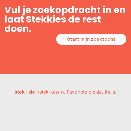
Vul je zoekopdracht in en
laat Stekkies de rest
doen.
Start mijn zoektocht
stek · kie
/stek-key/ n. Favoriete plekje, thuis.