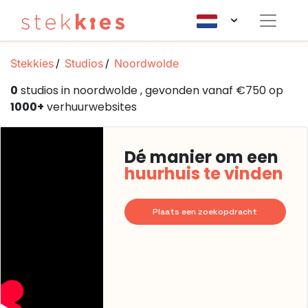
Stekkies
Studios
Noordwolde
0
studios in noordwolde , gevonden vanaf €750 op
1000+
verhuurwebsites
Dé manier om een
huurhuis te vinden
Plaats een zoekopdracht