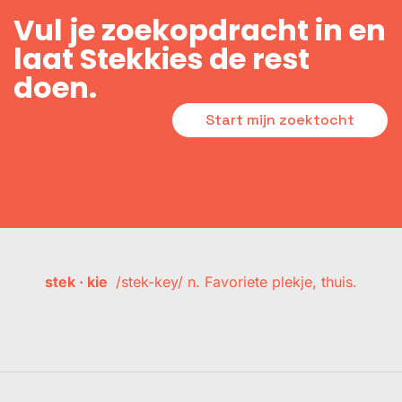
Vul je zoekopdracht in en
laat Stekkies de rest
doen.
Start mijn zoektocht
stek · kie
/stek-key/ n. Favoriete plekje, thuis.