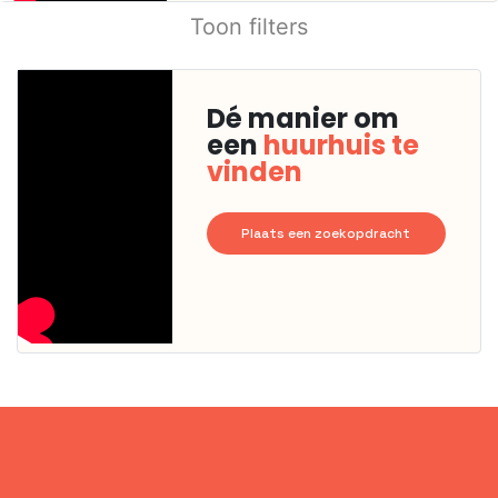
Toon filters
Dé manier om
een
huurhuis te
vinden
Plaats een zoekopdracht