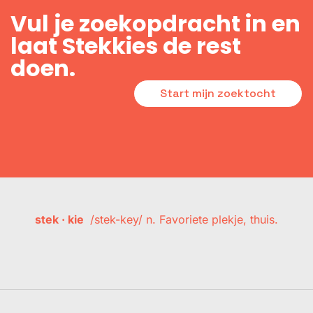
Vul je zoekopdracht in en
laat Stekkies de rest
doen.
Start mijn zoektocht
stek · kie
/stek-key/ n. Favoriete plekje, thuis.