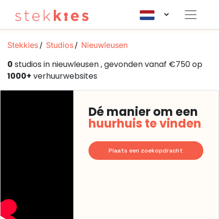
Stekkies
Studios
Nieuwleusen
0
studios in nieuwleusen , gevonden vanaf €750 op
1000+
verhuurwebsites
Dé manier om een
huurhuis te vinden
Plaats een zoekopdracht