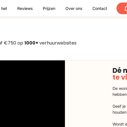
 het
Reviews
Prijzen
Over ons
Contact
naf €750 op
1000+
verhuurwebsites
Dé 
te 
De woni
hebben
Geef je
houden 
Wordt e