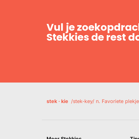
Vul je zoekopdrach
Stekkies de rest d
stek · kie
/stek-key/ n. Favoriete plekje
Meer Stekkies
Tip