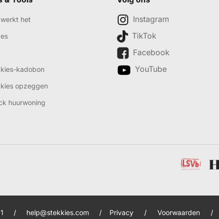
Instagram
werkt het
TikTok
des
Facebook
YouTube
kkies-kadobon
kkies opzeggen
ck huurwoning
1
/
help@stekkies.com
/
Privacy
/
Voorwaarden
/