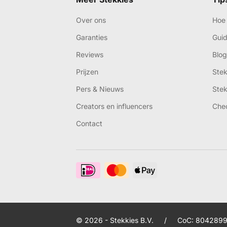
Over ons
Hoe 
Garanties
Gui
Reviews
Blog
Prijzen
Ste
Pers & Nieuws
Ste
Creators en influencers
Che
Contact
© 2026 - Stekkies B.V.
/
CoC: 8042899