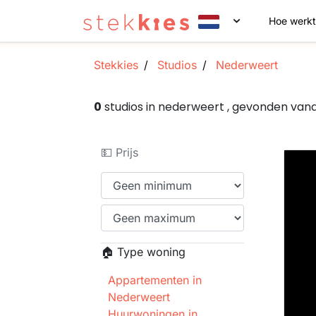
Hoe werkt
Stekkies
Studios
Nederweert
0
studios in nederweert , gevonden va
💵 Prijs
🏠 Type woning
Appartementen in
Nederweert
Huurwoningen in