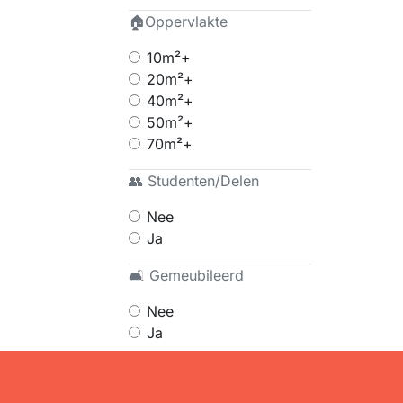
🏠Oppervlakte
10m²+
20m²+
40m²+
50m²+
70m²+
👥 Studenten/Delen
Nee
Ja
🛋 Gemeubileerd
Nee
Ja