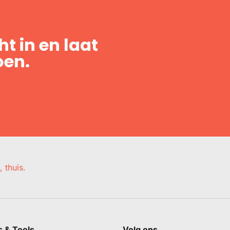
t in en laat
oen.
, thuis.
s & Tools
Volg ons