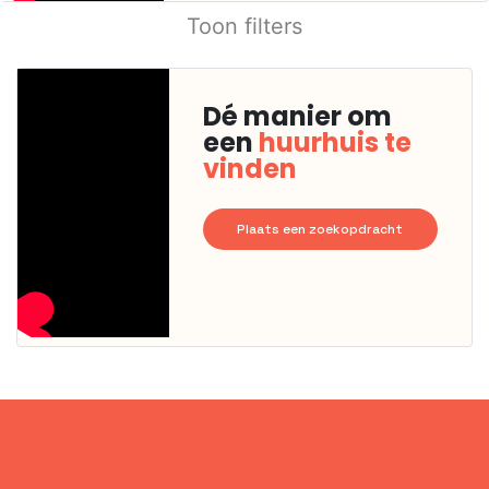
Toon filters
Dé manier om
een
huurhuis te
vinden
Plaats een zoekopdracht