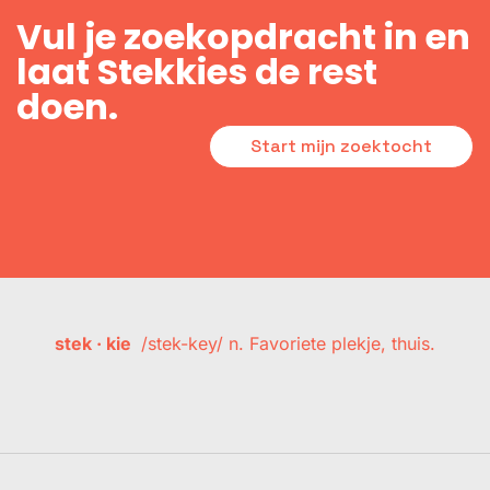
Vul je zoekopdracht in en
laat Stekkies de rest
doen.
Start mijn zoektocht
stek · kie
/stek-key/ n. Favoriete plekje, thuis.