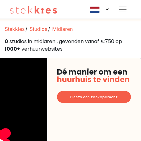
Stekkies
Studios
Midlaren
0
studios in midlaren , gevonden vanaf €750 op
1000+
verhuurwebsites
Dé manier om een
huurhuis te vinden
Plaats een zoekopdracht