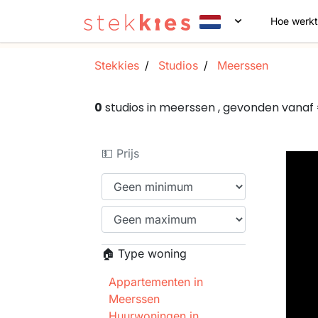
Hoe werkt
Stekkies
Studios
Meerssen
0
studios in meerssen , gevonden vana
💵 Prijs
🏠 Type woning
Appartementen in
Meerssen
Huurwoningen in