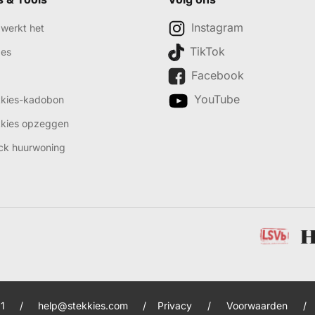
Instagram
werkt het
TikTok
des
Facebook
YouTube
kkies-kadobon
kkies opzeggen
ck huurwoning
1
/
help@stekkies.com
/
Privacy
/
Voorwaarden
/