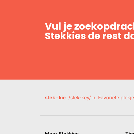
Vul je zoekopdrach
Stekkies de rest d
stek · kie
/stek-key/ n. Favoriete plekje
Meer Stekkies
Tip