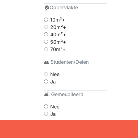
🏠Oppervlakte
10m²+
20m²+
40m²+
50m²+
70m²+
👥 Studenten/Delen
Nee
Ja
🛋 Gemeubileerd
Nee
Ja