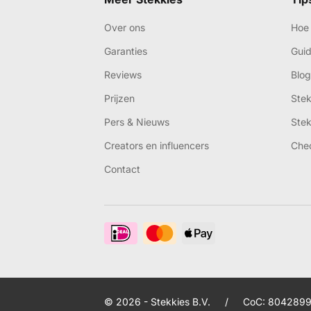
Over ons
Hoe 
Garanties
Gui
Reviews
Blog
Prijzen
Ste
Pers & Nieuws
Ste
Creators en influencers
Che
Contact
© 2026 - Stekkies B.V.
/
CoC: 8042899