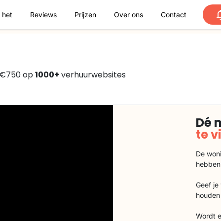
 het
Reviews
Prijzen
Over ons
Contact
f €750 op
1000+
verhuurwebsites
Dé 
te 
De woni
hebben
Geef je
houden 
Wordt e