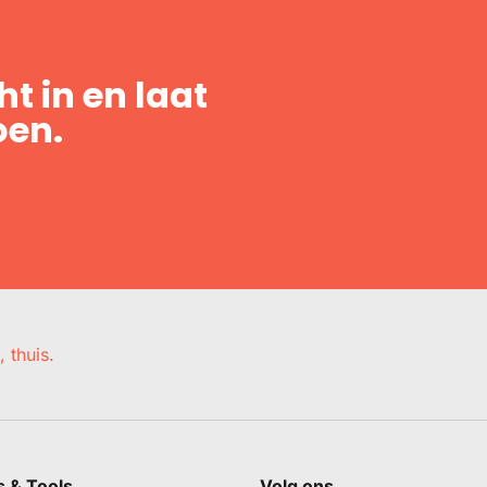
t in en laat
oen.
, thuis.
s & Tools
Volg ons