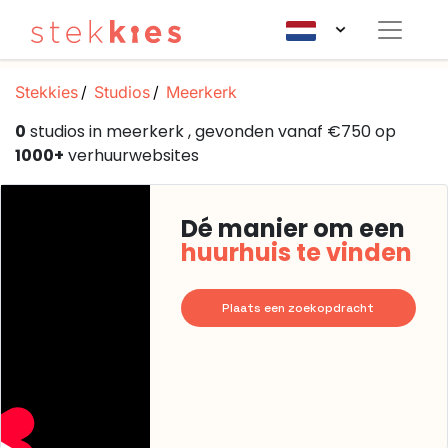
Stekkies
Studios
Meerkerk
0
studios in meerkerk , gevonden vanaf €750 op
1000+
verhuurwebsites
Dé manier om een
huurhuis te vinden
Plaats een zoekopdracht