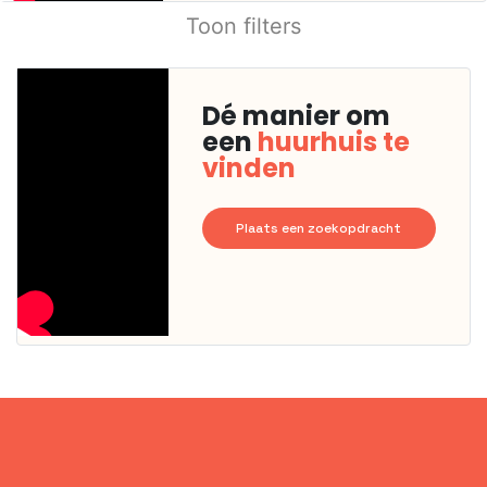
Toon filters
Dé manier om
een
huurhuis te
vinden
Plaats een zoekopdracht