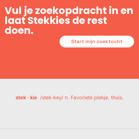
Vul je zoekopdracht in en
laat Stekkies de rest
doen.
Start mijn zoektocht
stek · kie
/stek-key/ n. Favoriete plekje, thuis.