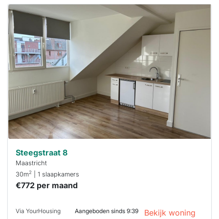
Deze woning
is
waarschijnlijk
al verhuurd
Om kans te
maken moet je
binnen 15
minuten
reageren.
Stekkies helpt
je hierbij!
Steegstraat 8
Maastricht
2
30m
| 1 slaapkamers
€772 per maand
Via YourHousing
Aangeboden sinds 9:39
Bekijk woning