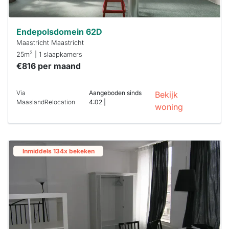
Endepolsdomein 62D
Maastricht Maastricht
2
25m
| 1 slaapkamers
€816 per maand
Via
Aangeboden sinds
Bekijk
MaaslandRelocation
4:02 |
woning
Inmiddels 134x bekeken