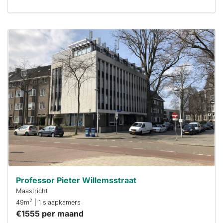
Deze woning
is
waarschijnlijk
al verhuurd
Om kans te
maken moet je
binnen 15
minuten
reageren.
Stekkies helpt
je hierbij!
Professor Pieter Willemsstraat
Maastricht
2
49m
| 1 slaapkamers
€1555 per maand