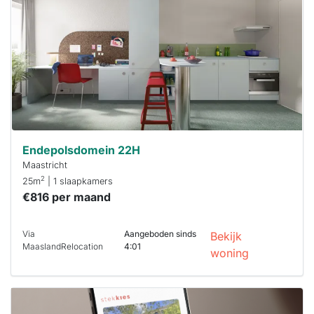
waarschijnlijk
al verhuurd
Om kans te
maken moet je
binnen 15
minuten
reageren.
Stekkies helpt
je hierbij!
Endepolsdomein 22H
Maastricht
2
25m
| 1 slaapkamers
€816 per maand
Via
Aangeboden sinds
Bekijk
MaaslandRelocation
4:01
woning