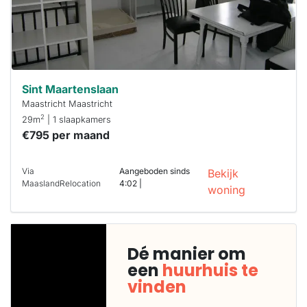
Sint Maartenslaan
Maastricht Maastricht
2
29m
| 1 slaapkamers
€795 per maand
Via
Aangeboden sinds
Bekijk
MaaslandRelocation
4:02 |
woning
Dé manier om
een
huurhuis te
vinden