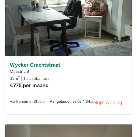
maken moet je
binnen 15
minuten
reageren.
Stekkies helpt
je hierbij!
Wycker Grachtstraat
Maastricht
2
32m
| 1 slaapkamers
€775 per maand
Via Kamernet Studio
Aangeboden sinds 4:34
Bekijk woning
Deze woning