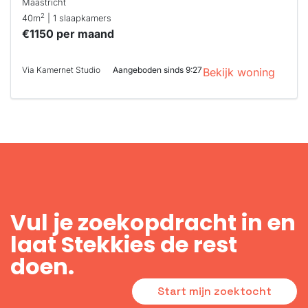
Maastricht
2
40m
| 1 slaapkamers
€1150 per maand
Via Kamernet Studio
Aangeboden sinds 9:27
Bekijk woning
Vul je zoekopdracht in en
laat Stekkies de rest
doen.
Start mijn zoektocht