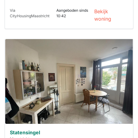
Via
Aangeboden sinds
Bekijk
CityHousingMaastricht
10:42
woning
Deze woning
is
waarschijnlijk
al verhuurd
Om kans te
maken moet je
binnen 15
minuten
reageren.
Stekkies helpt
je hierbij!
Statensingel