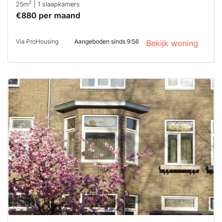
2
25m
| 1 slaapkamers
€880 per maand
Via ProHousing
Aangeboden sinds 9:56
Bekijk woning
Deze woning
is
waarschijnlijk
al verhuurd
Om kans te
maken moet je
binnen 15
minuten
reageren.
Stekkies helpt
je hierbij!