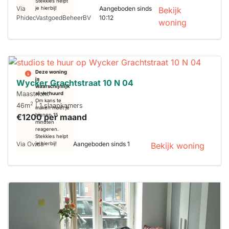
Stekkies helpt
Via
Aangeboden sinds
je hierbij!
Bekijk
PhidecVastgoedBeheerBV
10:12
woning
Deze woning
is
Wycker Grachtstraat 10 N 04
waarschijnlijk
Maastricht
al verhuurd
Om kans te
2
46m
| 1 slaapkamers
maken moet je
€1200 per maand
binnen 15
minuten
reageren.
Stekkies helpt
Via Ovida
Aangeboden sinds 1
je hierbij!
Bekijk woning
Deze woning
is
waarschijnlijk
al verhuurd
Om kans te