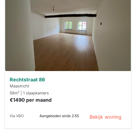
is
waarschijnlijk
al verhuurd
Om kans te
maken moet je
binnen 15
minuten
reageren.
Stekkies helpt
je hierbij!
Rechtstraat 86
Maastricht
2
59m
| 1 slaapkamers
€1490 per maand
Via VBO
Aangeboden sinds 2:55
Bekijk woning