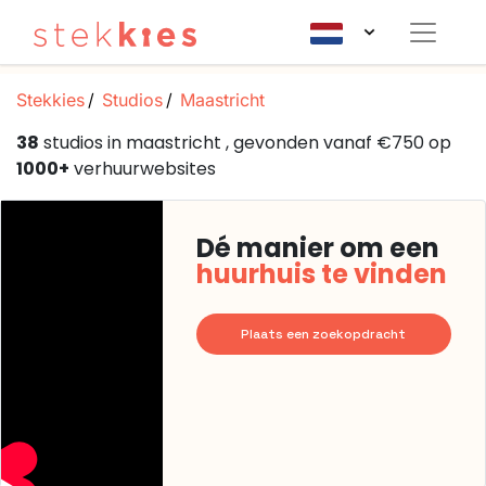
Stekkies
Studios
Maastricht
38
studios in maastricht , gevonden vanaf €750 op
1000+
verhuurwebsites
Dé manier om een
huurhuis te vinden
Plaats een zoekopdracht