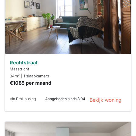
maken moet je
binnen 15
minuten
reageren.
Stekkies helpt
je hierbij!
Rechtstraat
Maastricht
2
34m
| 1 slaapkamers
€1085 per maand
Via ProHousing
Aangeboden sinds 8:04
Bekijk woning
Deze woning
is