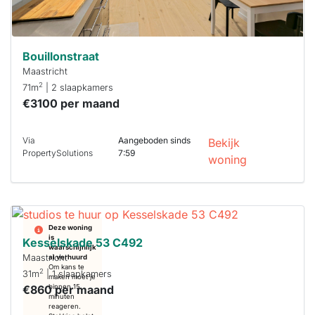
Bouillonstraat
Maastricht
2
71m
| 2 slaapkamers
€3100 per maand
Via
Aangeboden sinds
Bekijk
PropertySolutions
7:59
woning
Deze woning
is
Kesselskade 53 C492
waarschijnlijk
Maastricht
al verhuurd
Om kans te
2
31m
| 1 slaapkamers
maken moet je
€860 per maand
binnen 15
minuten
reageren.