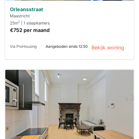
Orleansstraat
Maastricht
2
25m
| 1 slaapkamers
€752 per maand
Via ProHousing
Aangeboden sinds 12:50
Bekijk woning
Deze woning
is
waarschijnlijk
al verhuurd
Om kans te
maken moet je
binnen 15
minuten
reageren.
Stekkies helpt
je hierbij!