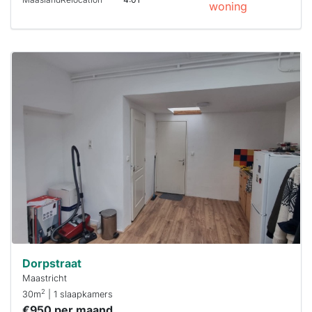
woning
Deze woning
is
waarschijnlijk
al verhuurd
Om kans te
maken moet je
binnen 15
minuten
reageren.
Stekkies helpt
je hierbij!
Dorpstraat
Maastricht
2
30m
| 1 slaapkamers
€950 per maand