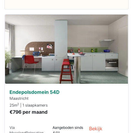
Deze woning
is
waarschijnlijk
al verhuurd
Om kans te
maken moet je
binnen 15
minuten
reageren.
Stekkies helpt
je hierbij!
Endepolsdomein 54D
Maastricht
2
25m
| 1 slaapkamers
€796 per maand
Via
Aangeboden sinds
Bekijk
MaaslandRelocation
4:01