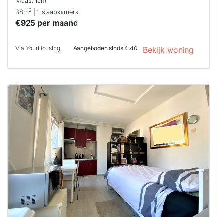
Maastricht
2
38m
| 1 slaapkamers
€925 per maand
Via YourHousing
Aangeboden sinds 4:40
Bekijk woning
Deze woning
is
waarschijnlijk
al verhuurd
Om kans te
maken moet je
binnen 15
minuten
reageren.
Stekkies helpt
je hierbij!