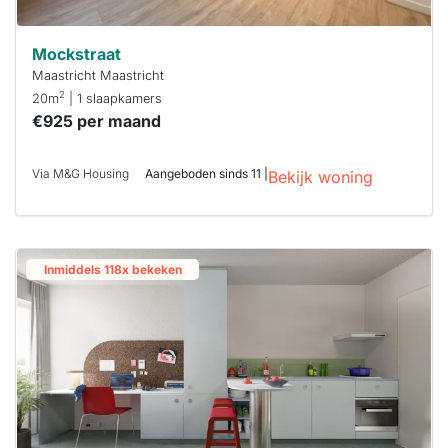
Mockstraat
Maastricht Maastricht
2
20m
| 1 slaapkamers
€925 per maand
Via M&G Housing
Aangeboden sinds 11 |
Bekijk woning
Inmiddels 118x bekeken