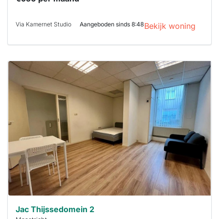
Via Kamernet Studio
Aangeboden sinds 8:48
Bekijk woning
Deze woning
is
waarschijnlijk
al verhuurd
Om kans te
maken moet je
binnen 15
minuten
reageren.
Stekkies helpt
je hierbij!
Jac Thijssedomein 2