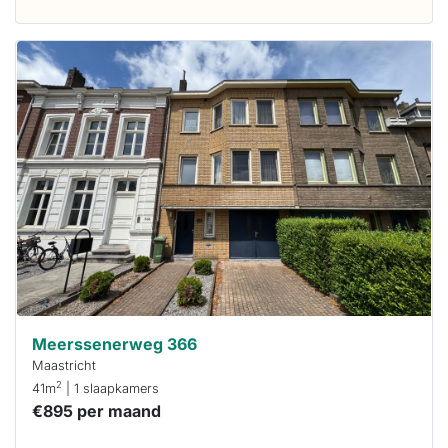
Deze woning
is
waarschijnlijk
al verhuurd
Om kans te
maken moet je
binnen 15
minuten
reageren.
Stekkies helpt
je hierbij!
Meerssenerweg 366
Maastricht
2
41m
| 1 slaapkamers
€895 per maand