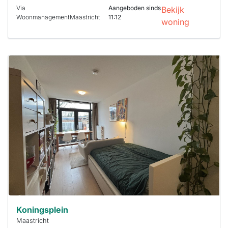
Via
Aangeboden sinds
Bekijk
WoonmanagementMaastricht
11:12
woning
Deze woning
is
waarschijnlijk
al verhuurd
Om kans te
maken moet je
binnen 15
minuten
reageren.
Stekkies helpt
je hierbij!
Koningsplein
Maastricht