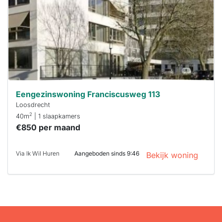
binnen 15
minuten
reageren.
Stekkies helpt
je hierbij!
Eengezinswoning Franciscusweg 113
Loosdrecht
2
40m
| 1 slaapkamers
€850 per maand
Via Ik Wil Huren
Aangeboden sinds 9:46
Bekijk woning