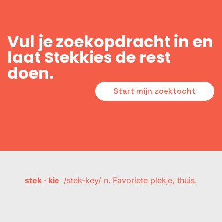
Vul je zoekopdracht in en
laat Stekkies de rest
doen.
Start mijn zoektocht
stek · kie
/stek-key/ n. Favoriete plekje, thuis.