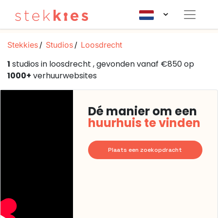
Stekkies
Studios
Loosdrecht
1
studios in loosdrecht , gevonden vanaf €850 op
1000+
verhuurwebsites
Dé manier om een
huurhuis te vinden
Plaats een zoekopdracht