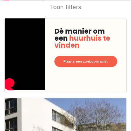
Toon filters
Dé manier om
een
huurhuis te
vinden
Plaats een zoekopdracht
Deze woning
is
waarschijnlijk
al verhuurd
Om kans te
maken moet je