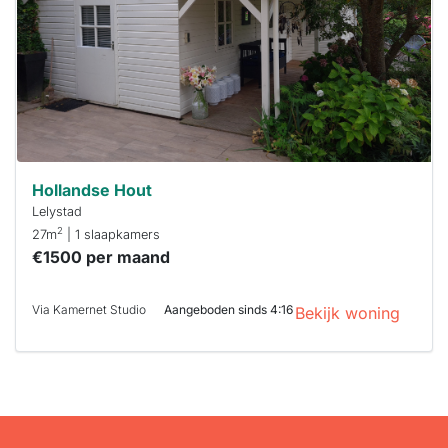
binnen 15
minuten
reageren.
Stekkies helpt
je hierbij!
Hollandse Hout
Lelystad
2
27m
| 1 slaapkamers
€1500 per maand
Via Kamernet Studio
Aangeboden sinds 4:16
Bekijk woning