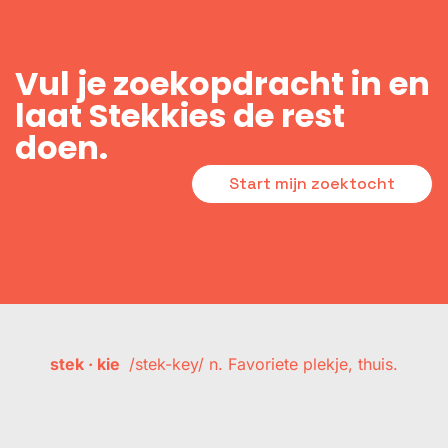
Vul je zoekopdracht in en
laat Stekkies de rest
doen.
Start mijn zoektocht
stek · kie
/stek-key/ n. Favoriete plekje, thuis.