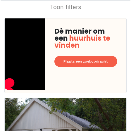
Toon filters
Dé manier om
een
huurhuis te
vinden
Plaats een zoekopdracht
Deze woning
is
waarschijnlijk
al verhuurd
Om kans te
maken moet je