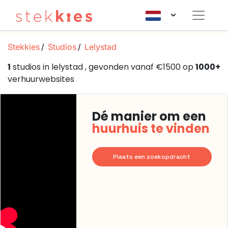
Stekkies
Studios
Lelystad
1
studios in lelystad , gevonden vanaf €1500 op
1000+
verhuurwebsites
Dé manier om een
huurhuis te vinden
Plaats een zoekopdracht