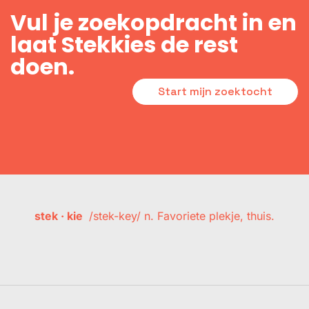
Vul je zoekopdracht in en
laat Stekkies de rest
doen.
Start mijn zoektocht
stek · kie
/stek-key/ n. Favoriete plekje, thuis.