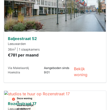
binnen 15
minuten
reageren.
Stekkies helpt
je hierbij!
Baljeestraat 52
Leeuwarden
2
36m
| 1 slaapkamers
€781 per maand
Via Makelaardij
Aangeboden sinds
Bekijk
Hoekstra
9:01
woning
Deze woning
is
Rozenstraat 17
waarschijnlijk
Leeuwarden
al verhuurd