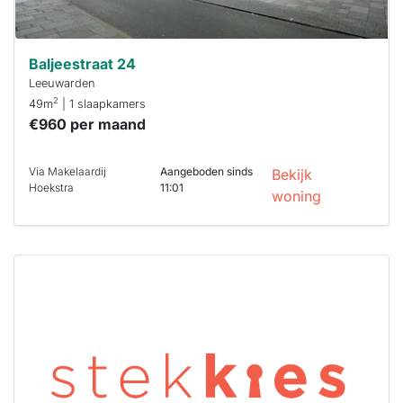
Baljeestraat 24
Leeuwarden
2
49m
| 1 slaapkamers
€960 per maand
Via Makelaardij
Aangeboden sinds
Bekijk
Hoekstra
11:01
woning
Deze woning
is
waarschijnlijk
al verhuurd
Om kans te
maken moet je
binnen 15
minuten
reageren.
Stekkies helpt