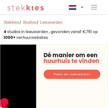
Stekkies
Studios
Leeuwarden
4
studios in leeuwarden , gevonden vanaf €781 op
1000+
verhuurwebsites
Dé manier om een
huurhuis te vinden
Plaats een zoekopdracht