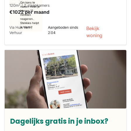
Om kans te
2
120m
| 2 slaapkamers
maken moet je
€1022 per maand
binnen 15
minuten
reageren.
Stekkies helpt
Via Huis Van
Aangeboden sinds
je hierbij!
Bekijk
Verhuur
2:04
woning
Dagelijks gratis in je inbox?