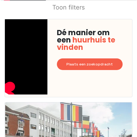
Toon filters
Dé manier om
een
huurhuis te
vinden
Plaats een zoekopdracht
Deze woning
is
waarschijnlijk
al verhuurd
Om kans te
maken moet je