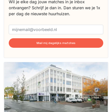
Wil je elke dag jouw matches in je inbox
ontvangen? Schrijf je dan in. Dan sturen we je 1x
per dag de nieuwste huurhuizen.
Mail mij dagelijks matches
Deze woning
is
waarschijnlijk
al verhuurd
Om kans te
maken moet je
binnen 15
minuten
reageren.
Stekkies helpt
je hierbij!