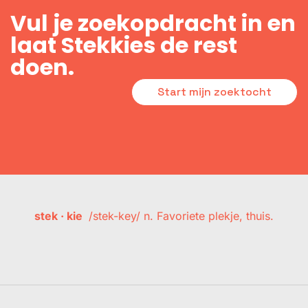
Vul je zoekopdracht in en
laat Stekkies de rest
doen.
Start mijn zoektocht
stek · kie
/stek-key/ n. Favoriete plekje, thuis.