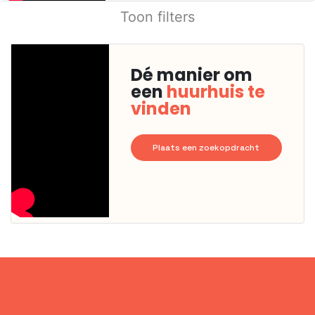
Toon filters
Dé manier om
een
huurhuis te
vinden
Plaats een zoekopdracht