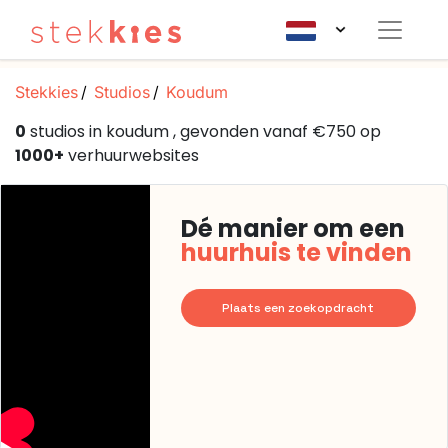
Stekkies
Studios
Koudum
0
studios in koudum , gevonden vanaf €750 op
1000+
verhuurwebsites
Dé manier om een
huurhuis te vinden
Plaats een zoekopdracht