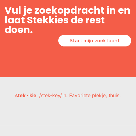
Vul je zoekopdracht in en
laat Stekkies de rest
doen.
Start mijn zoektocht
stek · kie
/stek-key/ n. Favoriete plekje, thuis.