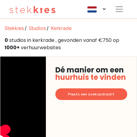
Stekkies
Studios
Kerkrade
0
studios in kerkrade , gevonden vanaf €750 op
1000+
verhuurwebsites
Dé manier om een
huurhuis te vinden
Plaats een zoekopdracht