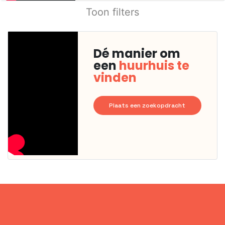
Toon filters
Dé manier om
een
huurhuis te
vinden
Plaats een zoekopdracht