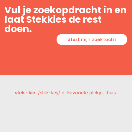
Vul je zoekopdracht in en
laat Stekkies de rest
doen.
Start mijn zoektocht
stek · kie
/stek-key/ n. Favoriete plekje, thuis.