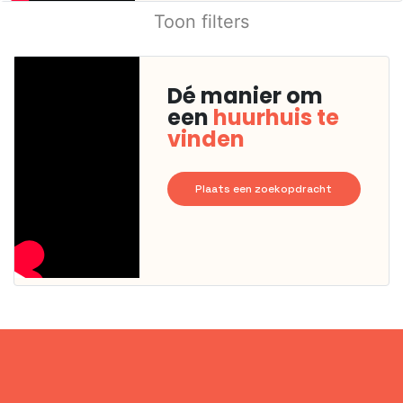
Toon filters
Dé manier om
een
huurhuis te
vinden
Plaats een zoekopdracht