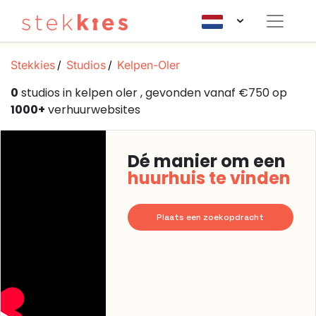
Stekkies
Studios
Kelpen-Oler
0
studios in kelpen oler , gevonden vanaf €750 op
1000+
verhuurwebsites
Dé manier om een
huurhuis te vinden
Plaats een zoekopdracht