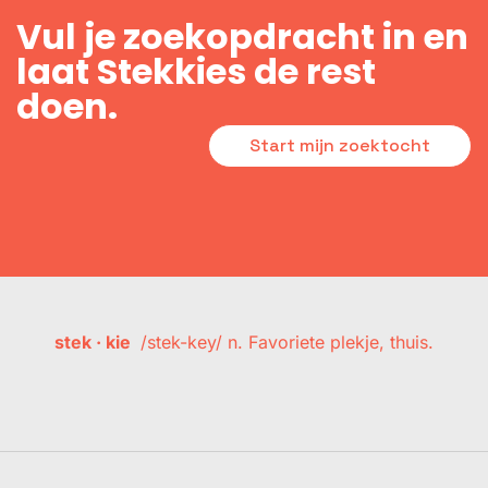
Vul je zoekopdracht in en
laat Stekkies de rest
doen.
Start mijn zoektocht
stek · kie
/stek-key/ n. Favoriete plekje, thuis.