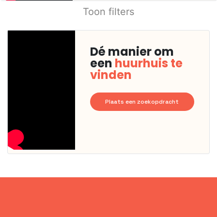
Toon filters
Dé manier om
een
huurhuis te
vinden
Plaats een zoekopdracht