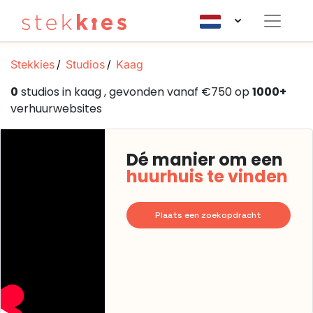
Stekkies
Studios
Kaag
0
studios in kaag , gevonden vanaf €750 op
1000+
verhuurwebsites
Dé manier om een
huurhuis te vinden
Plaats een zoekopdracht