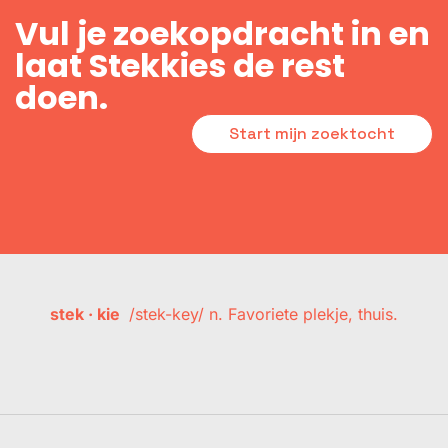
Vul je zoekopdracht in en
laat Stekkies de rest
doen.
Start mijn zoektocht
stek · kie
/stek-key/ n. Favoriete plekje, thuis.