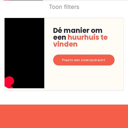
Toon filters
Dé manier om
een
huurhuis te
vinden
Plaats een zoekopdracht