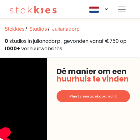
Stekkies
Studios
Julianadorp
0
studios in julianadorp , gevonden vanaf €750 op
1000+
verhuurwebsites
Dé manier om een
huurhuis te vinden
Plaats een zoekopdracht