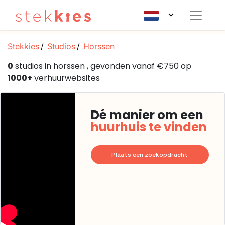
Stekkies
Studios
Horssen
0
studios in horssen , gevonden vanaf €750 op
1000+
verhuurwebsites
Dé manier om een
huurhuis te vinden
Plaats een zoekopdracht