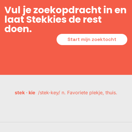
Vul je zoekopdracht in en
laat Stekkies de rest
doen.
Start mijn zoektocht
stek · kie
/stek-key/ n. Favoriete plekje, thuis.