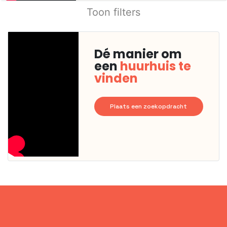
Toon filters
Dé manier om
een
huurhuis te
vinden
Plaats een zoekopdracht