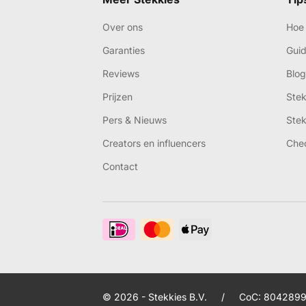
Over ons
Hoe 
Garanties
Gui
Reviews
Blog
Prijzen
Ste
Pers & Nieuws
Ste
Creators en influencers
Che
Contact
© 2026 - Stekkies B.V.
/
CoC: 8042899