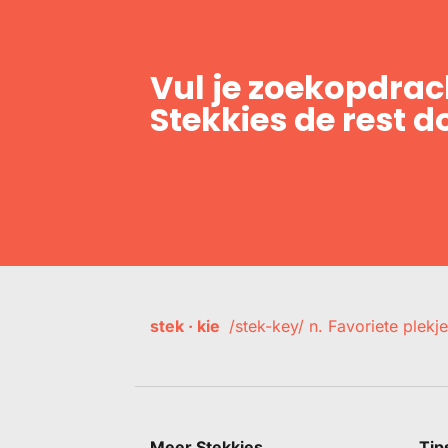
Vul je zoekopdrach
Stekkies de rest d
stek · kie
/stek-key/ n. Favoriete plekje
Meer Stekkies
Tip