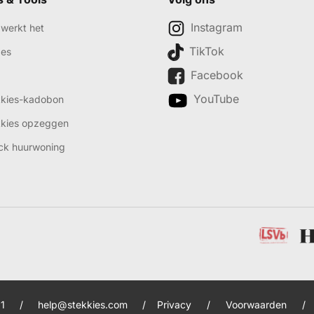
Instagram
werkt het
TikTok
des
Facebook
YouTube
kkies-kadobon
kkies opzeggen
ck huurwoning
1
/
help@stekkies.com
/
Privacy
/
Voorwaarden
/