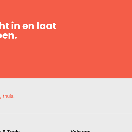
t in en laat
oen.
, thuis.
s & Tools
Volg ons