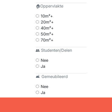
🏠Oppervlakte
10m²+
20m²+
40m²+
50m²+
70m²+
👥 Studenten/Delen
Nee
Ja
🛋 Gemeubileerd
Nee
Ja