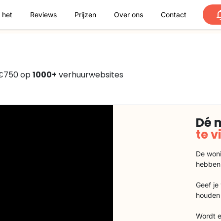
 het
Reviews
Prijzen
Over ons
Contact
 €750 op
1000+
verhuurwebsites
Dé 
te 
De woni
hebben
Geef je
houden 
Wordt e