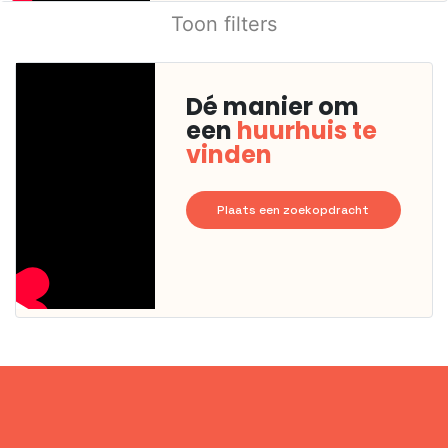
Toon filters
Dé manier om
een
huurhuis te
vinden
Plaats een zoekopdracht