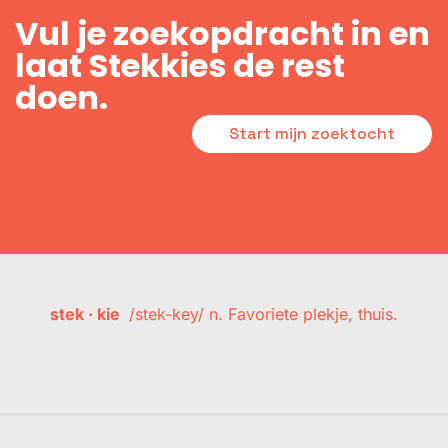
Vul je zoekopdracht in en
laat Stekkies de rest
doen.
Start mijn zoektocht
stek · kie
/stek-key/ n. Favoriete plekje, thuis.