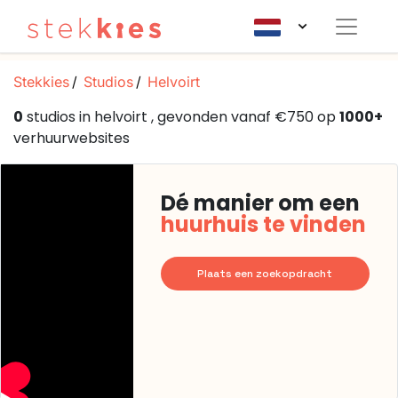
Stekkies
Studios
Helvoirt
0
studios in helvoirt , gevonden vanaf €750 op
1000+
verhuurwebsites
Dé manier om een
huurhuis te vinden
Plaats een zoekopdracht