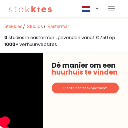
Stekkies
Studios
Eastermar
0
studios in eastermar , gevonden vanaf €750 op
1000+
verhuurwebsites
Dé manier om een
huurhuis te vinden
Plaats een zoekopdracht