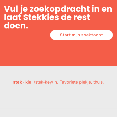
Vul je zoekopdracht in en
laat Stekkies de rest
doen.
Start mijn zoektocht
stek · kie
/stek-key/ n. Favoriete plekje, thuis.