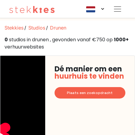
Stekkies
Studios
Drunen
0
studios in drunen , gevonden vanaf €750 op
1000+
verhuurwebsites
Dé manier om een
huurhuis te vinden
Plaats een zoekopdracht