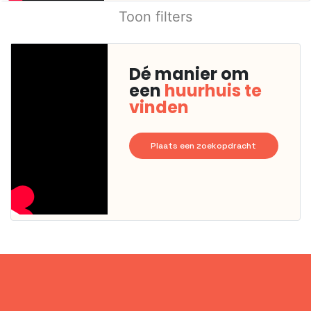
Toon filters
Dé manier om
een
huurhuis te
vinden
Plaats een zoekopdracht