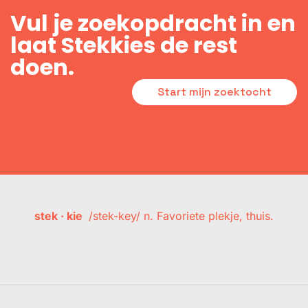
Vul je zoekopdracht in en
laat Stekkies de rest
doen.
Start mijn zoektocht
stek · kie
/stek-key/ n. Favoriete plekje, thuis.