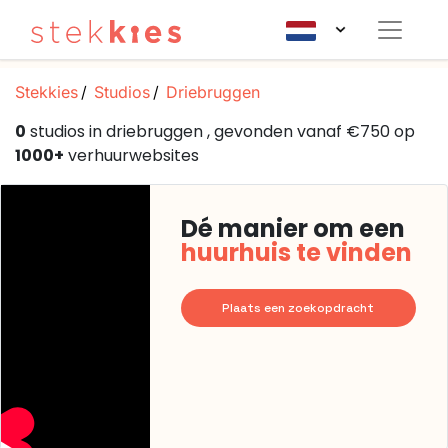
Stekkies
Studios
Driebruggen
0
studios in driebruggen , gevonden vanaf €750 op
1000+
verhuurwebsites
Dé manier om een
huurhuis te vinden
Plaats een zoekopdracht