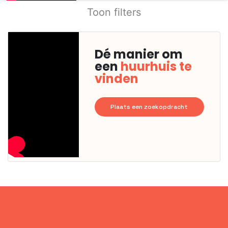
Toon filters
Dé manier om
een
huurhuis te
vinden
Plaats een zoekopdracht