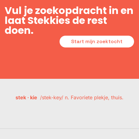
Vul je zoekopdracht in en
laat Stekkies de rest
doen.
Start mijn zoektocht
stek · kie
/stek-key/ n. Favoriete plekje, thuis.