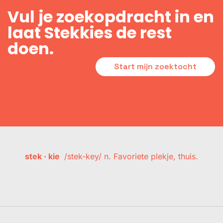
Vul je zoekopdracht in en
laat Stekkies de rest
doen.
Start mijn zoektocht
stek · kie
/stek-key/ n. Favoriete plekje, thuis.