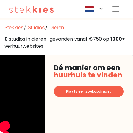
Stekkies
Studios
Dieren
0
studios in dieren , gevonden vanaf €750 op
1000+
verhuurwebsites
Dé manier om een
huurhuis te vinden
Plaats een zoekopdracht