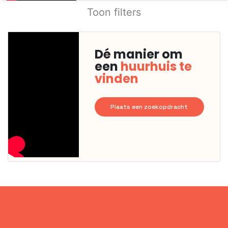
Toon filters
Dé manier om
een
huurhuis te
vinden
Plaats een zoekopdracht