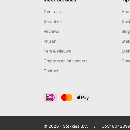
Over ons
Hoe 
Garanties
Gui
Reviews
Blog
Prijzen
Ste
Pers & Nieuws
Ste
Creators en influencers
Che
Contact
© 2026 - Stekkies B.V.
/
CoC: 8042899