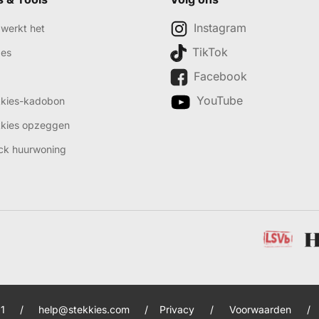
Instagram
werkt het
TikTok
des
Facebook
YouTube
kkies-kadobon
kkies opzeggen
ck huurwoning
1
/
help@stekkies.com
/
Privacy
/
Voorwaarden
/