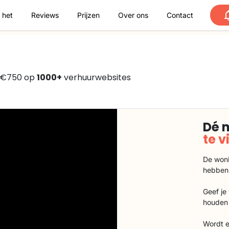
 het
Reviews
Prijzen
Over ons
Contact
f €750 op
1000+
verhuurwebsites
Dé 
te 
De woni
hebben
Geef je
houden 
Wordt e