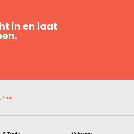
t in en laat
oen.
, thuis.
s & Tools
Volg ons