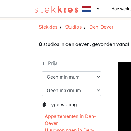
Hoe werkt
Stekkies
Studios
Den-Oever
0
studios in den oever , gevonden vana
💵 Prijs
🏠 Type woning
Appartementen in Den-
Oever
Huurwoningen in Den-