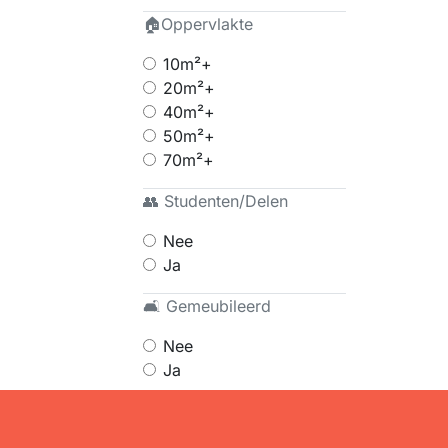
🏠Oppervlakte
10m²+
20m²+
40m²+
50m²+
70m²+
👥 Studenten/Delen
Nee
Ja
🛋 Gemeubileerd
Nee
Ja