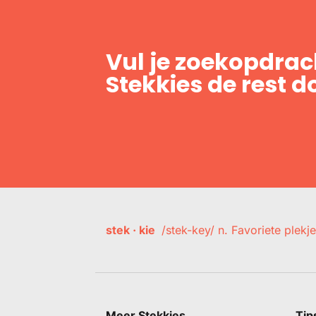
Vul je zoekopdrach
Stekkies de rest d
stek · kie
/stek-key/ n. Favoriete plekje
Meer Stekkies
Tip