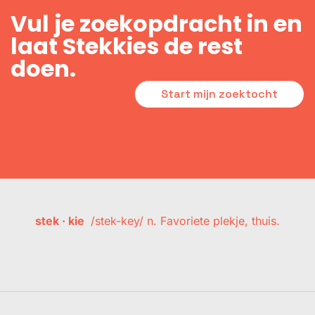
Vul je zoekopdracht in en
laat Stekkies de rest
doen.
Start mijn zoektocht
stek · kie
/stek-key/ n. Favoriete plekje, thuis.