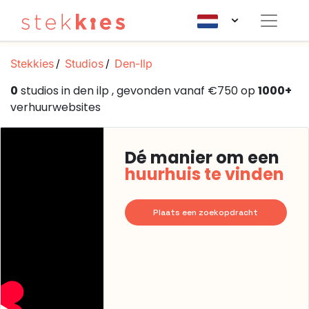
Stekkies
Studios
Den-Ilp
0
studios in den ilp , gevonden vanaf €750 op
1000+
verhuurwebsites
Dé manier om een
huurhuis te vinden
Plaats een zoekopdracht