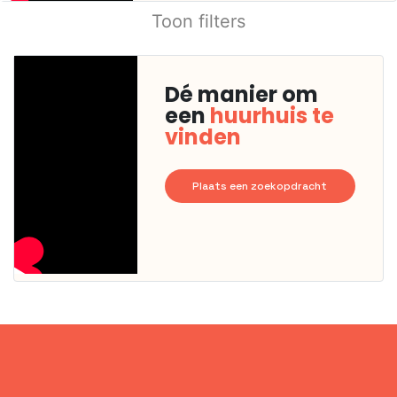
Toon filters
Dé manier om
een
huurhuis te
vinden
Plaats een zoekopdracht