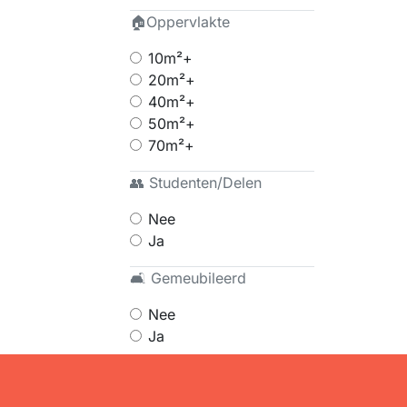
🏠Oppervlakte
10m²+
20m²+
40m²+
50m²+
70m²+
👥 Studenten/Delen
Nee
Ja
🛋 Gemeubileerd
Nee
Ja