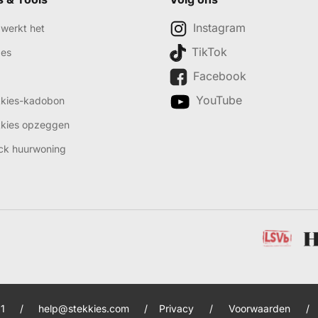
Instagram
werkt het
TikTok
des
Facebook
YouTube
kkies-kadobon
kkies opzeggen
ck huurwoning
1
/
help@stekkies.com
/
Privacy
/
Voorwaarden
/