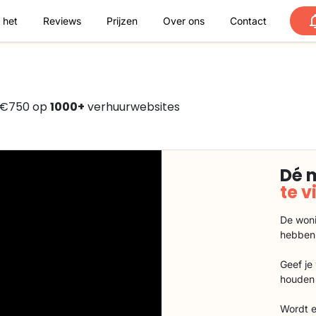
 het
Reviews
Prijzen
Over ons
Contact
f €750 op
1000+
verhuurwebsites
Dé 
te 
De woni
hebben
Geef je
houden 
Wordt e