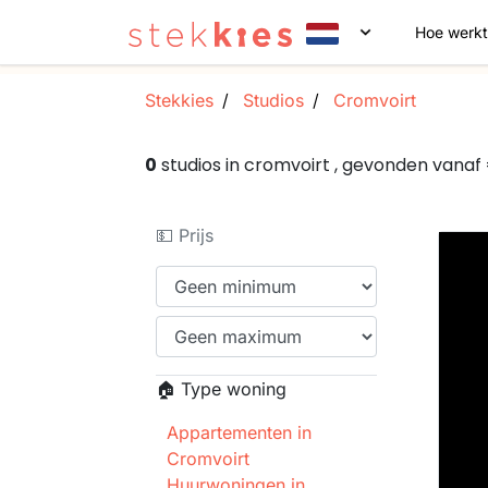
Hoe werkt
Stekkies
Studios
Cromvoirt
0
studios in cromvoirt , gevonden vana
💵 Prijs
🏠 Type woning
Appartementen in
Cromvoirt
Huurwoningen in