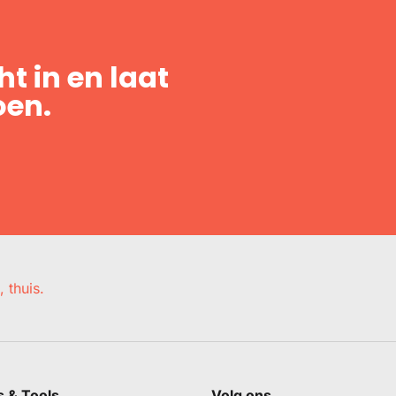
t in en laat
oen.
, thuis.
s & Tools
Volg ons