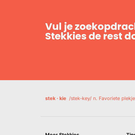
Vul je zoekopdrach
Stekkies de rest d
stek · kie
/stek-key/ n. Favoriete plekje
Meer Stekkies
Tip