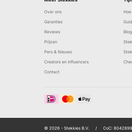
Over ons
Hoe 
Garanties
Gui
Reviews
Blog
Prijzen
Ste
Pers & Nieuws
Ste
Creators en influencers
Che
Contact
© 2026 - Stekkies B.V.
/
CoC: 8042899